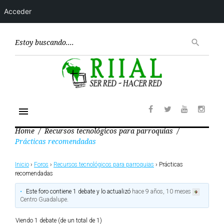
Acceder
Skip
to
Encont
search
content
menu
Facebook
Twitter
Youtube
Insta
Home
/
Recursos tecnológicos para parroquias
/
Prácticas recomendadas
Prácticas
Inicio
›
Foros
›
Recursos tecnológicos para parroquias
›
Prácticas
recomendadas
recomendadas
Este foro contiene 1 debate y lo actualizó
hace 9 años, 10 meses
Centro Guadalupe
.
Viendo 1 debate (de un total de 1)