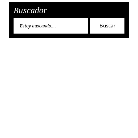
Buscador
Encon
Buscar