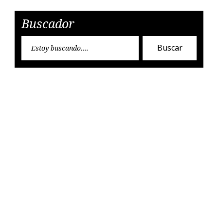
Buscador
Encon
Buscar