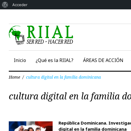
Acerca
Acceder
Skip
de
to
WordPress
content
Inicio
¿Qué es la RIIAL?
ÁREAS DE ACCIÓN
Home
/
cultura digital en la familia dominicana
Etiqueta:
cultura digital en la famili
cultura
digital
República Dominicana. Investigac
digital en la familia dominicana