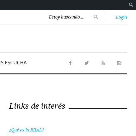
Encontrar:
search
Login
IS ESCUCHA
Facebook
Twitter
Youtube
Instag
Links de interés
¿Qué es la RIIAL?