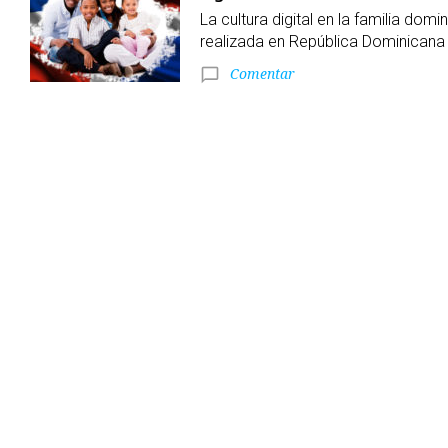
en
La cultura digital en la familia dom
realizada en República Dominicana E
la
Comentar
chat_bubble_outline
familia
dominicana