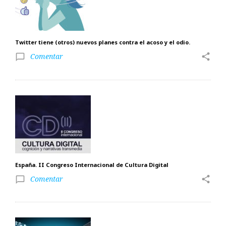
Twitter tiene (otros) nuevos planes contra el acoso y el odio.
Comentar
share
chat_bubble_outline
España. II Congreso Internacional de Cultura Digital
Comentar
share
chat_bubble_outline