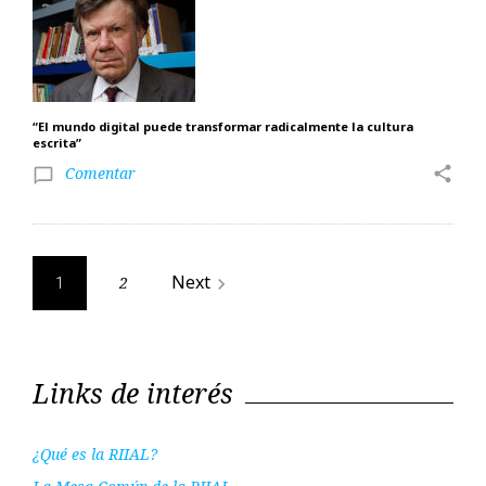
“El mundo digital puede transformar radicalmente la cultura
escrita”
Comentar
share
chat_bubble_outline
Paginación
Next
2
navigate_next
1
de
entradas
Links de interés
¿Qué es la RIIAL?