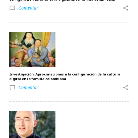
Comentar
share
chat_bubble_outline
Investigación: Aproximaciones a la configuración de la cultura
digital en la familia colombiana
Comentar
share
chat_bubble_outline