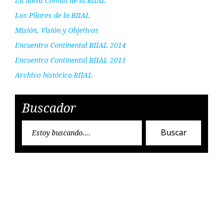
La Mesa Común de la RIIAL
Los Pilares de la RIIAL
Misión, Visión y Objetivos
Encuentro Continental RIIAL 2014
Encuentro Continental RIIAL 2011
Archivo histórico RIIAL
Buscador
Encon
Buscar