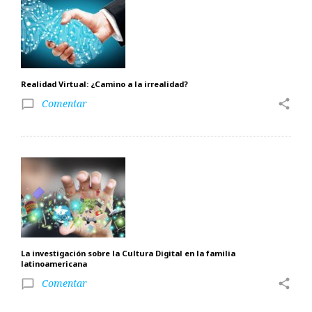
Realidad Virtual: ¿Camino a la irrealidad?
Comentar
share
chat_bubble_outline
La investigación sobre la Cultura Digital en la familia
latinoamericana
Comentar
share
chat_bubble_outline