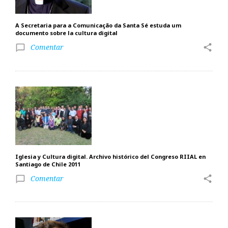
A Secretaria para a Comunicação da Santa Sé estuda um
documento sobre la cultura digital
Comentar
share
chat_bubble_outline
Iglesia y Cultura digital. Archivo histórico del Congreso RIIAL en
Santiago de Chile 2011
Comentar
share
chat_bubble_outline