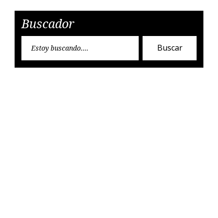
Buscador
Encon
Buscar