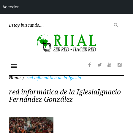
Acceder
Skip
to
Encont
search
content
menu
Facebook
Twitter
Youtube
Insta
Home
/
red informática de la Iglesia
Etiqueta:
red informática de la IglesiaIgnacio
red
informática
Fernández González
de
la
Iglesia