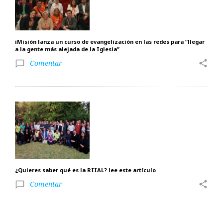
iMisión lanza un curso de evangelización en las redes para “llegar
a la gente más alejada de la Iglesia”
Comentar
share
chat_bubble_outline
¿Quieres saber qué es la RIIAL? lee este artículo
Comentar
share
chat_bubble_outline