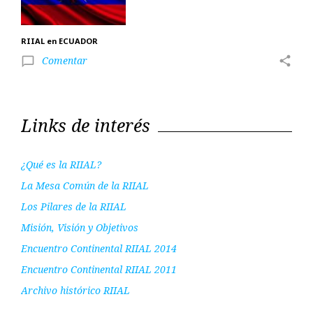
RIIAL en ECUADOR
Comentar
share
chat_bubble_outline
Links de interés
¿Qué es la RIIAL?
La Mesa Común de la RIIAL
Los Pilares de la RIIAL
Misión, Visión y Objetivos
Encuentro Continental RIIAL 2014
Encuentro Continental RIIAL 2011
Archivo histórico RIIAL