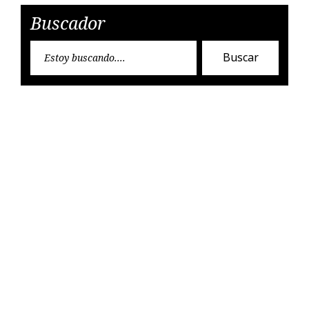
Buscador
Encon
Buscar