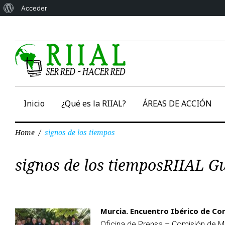
Acerca
Acceder
Skip
de
to
WordPress
content
Inicio
¿Qué es la RIIAL?
ÁREAS DE ACCIÓN
Home
/
signos de los tiempos
Etiqueta:
signos de los tiemposRIIAL G
signos
de
Murcia. Encuentro Ibérico de Co
Oficina de Prensa – Comisión de M