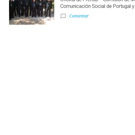
los
Comunicación Social de Portugal y
Comentar
chat_bubble_outline
tiempos