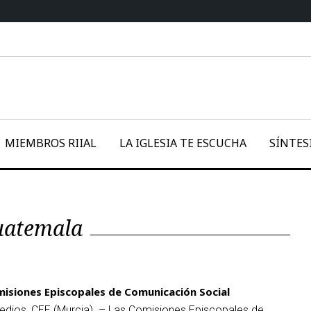
MIEMBROS RIIAL
LA IGLESIA TE ESCUCHA
SÍNTES
uatemala
misiones Episcopales de Comunicación Social
edios, CEE (Murcia). – Las Comisiones Episcopales de