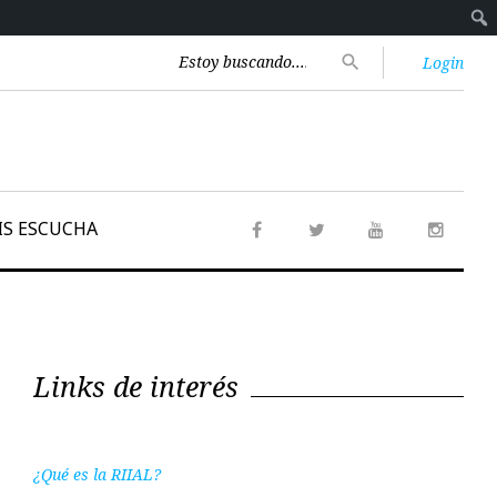
Encontrar:
search
Login
IS ESCUCHA
Facebook
Twitter
Youtube
Instag
Links de interés
¿Qué es la RIIAL?