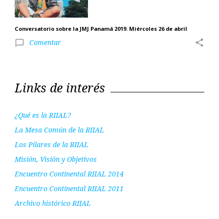
Conversatorio sobre la JMJ Panamá 2019. Miércoles 26 de abril
Comentar
share
chat_bubble_outline
Links de interés
¿Qué es la RIIAL?
La Mesa Común de la RIIAL
Los Pilares de la RIIAL
Misión, Visión y Objetivos
Encuentro Continental RIIAL 2014
Encuentro Continental RIIAL 2011
Archivo histórico RIIAL