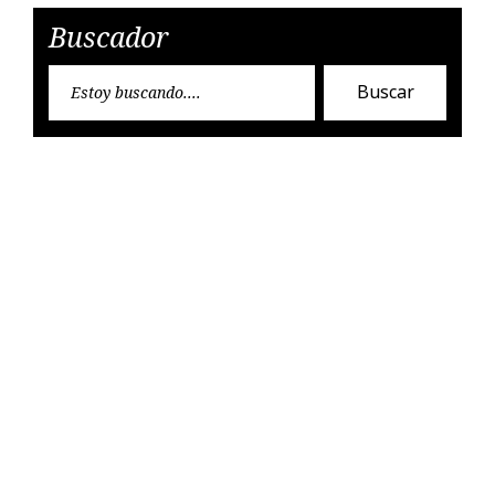
Buscador
Encon
Buscar