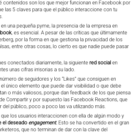
ué contenidos son los que mejor funcionan en Facebook por
úne las 5 claves para que el público interaccione con tu
s.
o en una pequeña pyme, la presencia de la empresa en
ebook
, es esencial. A pesar de las críticas que últimamente
rberg, por la forma en que gestiona la privacidad de los
alsas, entre otras cosas, lo cierto es que nadie puede pasar
lones conectados diariamente, la siguiente
red social
en
s unas cifras irrisorias a su lado.
úmero de seguidores y los “Likes” que consiguen en
n el único elemento que puede dar visibilidad o que debe
 tan o más valiosos, porque dan feedback de los que piensa
n de Compartir y por supuesto las Facebook Reactions, que
or del público, poco a poco las va utilizando más.
s que los usuarios interaccionen con ella de algún modo y
e el deseado
engagement
.
Esto se ha convertido en el gran
eteros, que no terminan de dar con la clave del