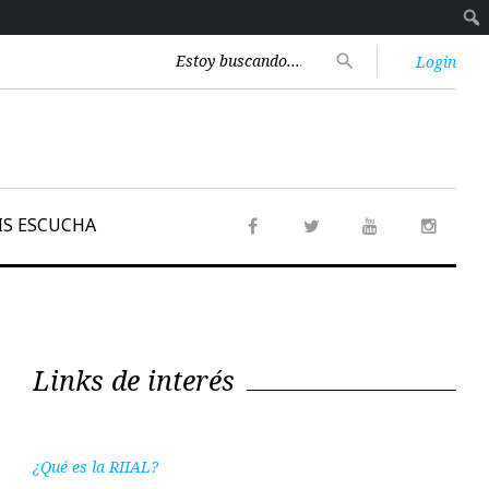
Encontrar:
search
Login
IS ESCUCHA
Facebook
Twitter
Youtube
Instag
Links de interés
¿Qué es la RIIAL?