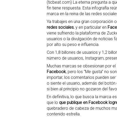
(ticbeat.com) La eterna pregunta a q
fin tiene respuesta. Esta infografía re
marca en la reina de las redes sociale
Ya trabajes en una gran corporación 
redes sociales
, y en particular en
Fac
viene sufriendo la plataforma de Zucke
usuarios o la divulgación de noticias f
por alto su peso e influencia.
Con 1,8 billones de usuarios y 1,2 bil
número de usuarios, Instagram, presente
Muchas marcas se obsesionan por el n
Facebook
, pero los “Me gusta” no so
importar; los comentarios pueden ser
o siente el usuario, además del botó
si bien al principio no gozaron del fav
En definitiva, lo que busca la marca e
que lo
que publique en Facebook logr
quebradero de cabeza de muchos mark
contenido estrella.