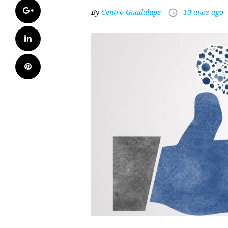
Google+
By
Centro Guadalupe
10 años ago
access_time
LinkedIn
Pinterest