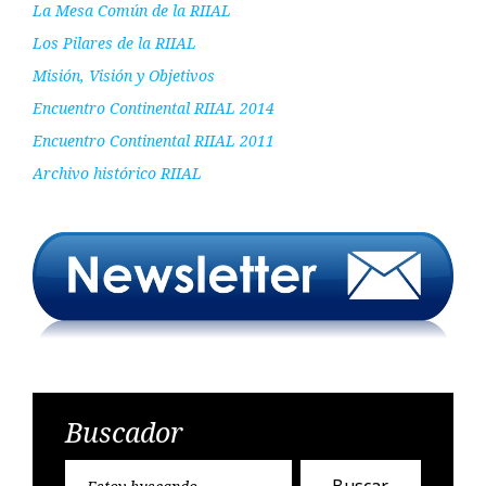
La Mesa Común de la RIIAL
Los Pilares de la RIIAL
Misión, Visión y Objetivos
Encuentro Continental RIIAL 2014
Encuentro Continental RIIAL 2011
Archivo histórico RIIAL
Buscador
Encontr
Buscar