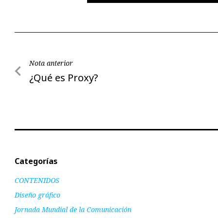
Navegación
Nota anterior
Nota
¿Qué es Proxy?
de
anterior
entradas
Categorías
CONTENIDOS
Diseño gráfico
Jornada Mundial de la Comunicación