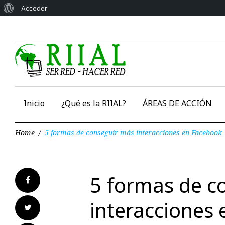
Acerca
Acceder
Skip
de
to
WordPress
content
Inicio
¿Qué es la RIIAL?
ÁREAS DE ACCIÓN
Home
/
5 formas de conseguir más interacciones en Facebook
5 formas de c
Facebook
interacciones
Twitter