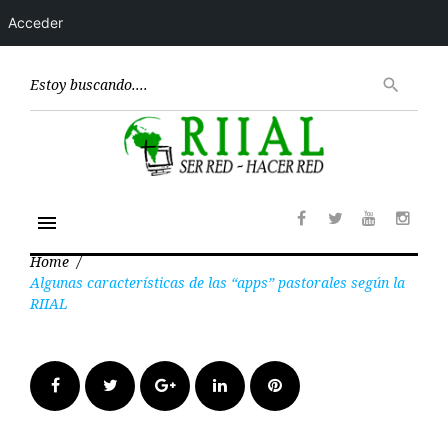
Acceder
Skip
to
Encont
search
content
menu
Facebook
Twitter
Youtube
Insta
Home
/
Algunas características de las “apps” pastorales según la
RIIAL
Facebook
Twitter
Google+
LinkedIn
Pinterest