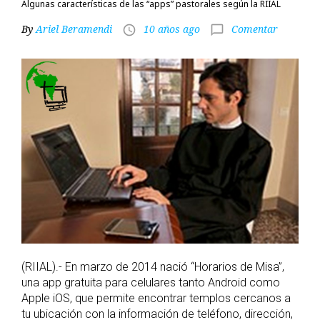
Algunas características de las “apps” pastorales según la RIIAL
By
Ariel Beramendi
10 años ago
Comentar
access_time
chat_bubble_outline
(RIIAL).- En marzo de 2014 nació “Horarios de Misa”,
una app gratuita para celulares tanto Android como
Apple iOS, que permite encontrar templos cercanos a
tu ubicación con la información de teléfono, dirección,