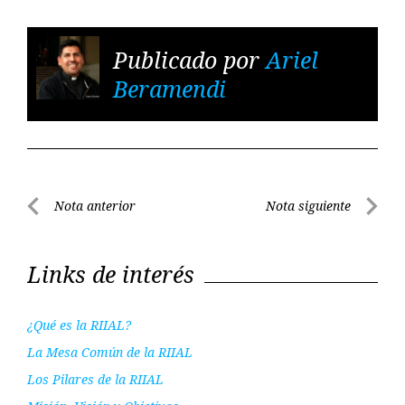
Publicado por
Ariel
Beramendi
Navegación
Nota anterior
Nota siguiente
de
Nota
Nota
entradas
anterior
siguient
Links de interés
¿Qué es la RIIAL?
La Mesa Común de la RIIAL
Los Pilares de la RIIAL