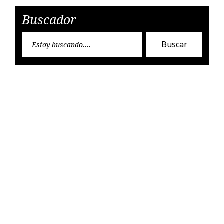
Buscador
Encon
Buscar