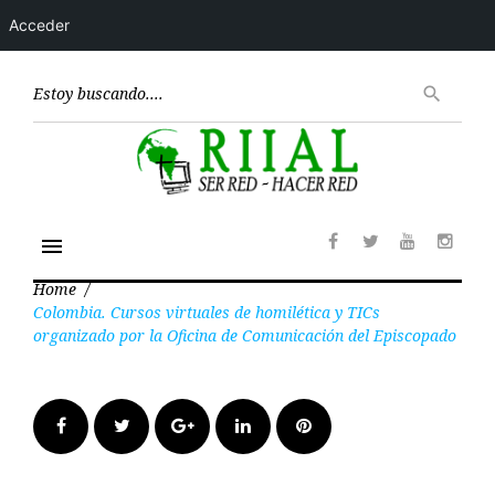
Acceder
Skip
to
Encont
search
content
menu
Facebook
Twitter
Youtube
Insta
Home
/
Colombia. Cursos virtuales de homilética y TICs
organizado por la Oficina de Comunicación del Episcopado
Facebook
Twitter
Google+
LinkedIn
Pinterest