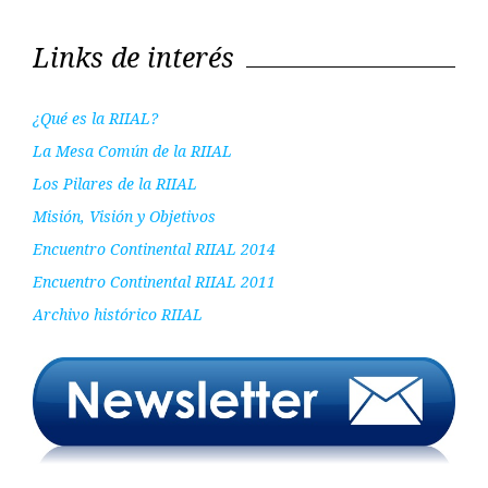
de
Nota
Nota
entradas
anterior
siguient
Links de interés
¿Qué es la RIIAL?
La Mesa Común de la RIIAL
Los Pilares de la RIIAL
Misión, Visión y Objetivos
Encuentro Continental RIIAL 2014
Encuentro Continental RIIAL 2011
Archivo histórico RIIAL