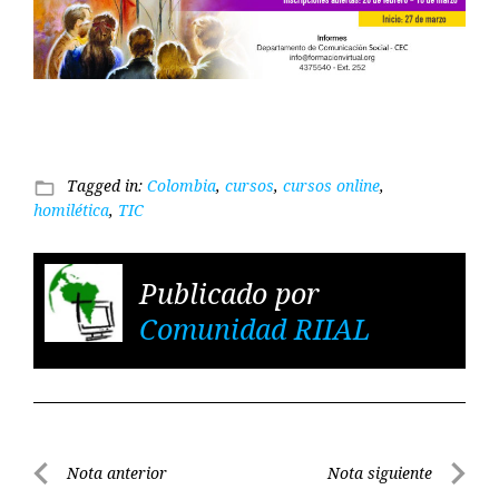
cursos virtuales de homilética y TICs
Tagged in:
Colombia
,
cursos
,
cursos online
,
folder_open
homilética
,
TIC
Publicado por
Comunidad RIIAL
Navegación
Nota anterior
Nota siguiente