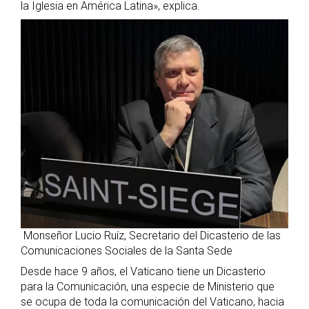
la Iglesia en América Latina», explica.
Monseñor Lucio Ruíz, Secretario del Dicasterio de las
Comunicaciones Sociales de la Santa Sede
Desde hace 9 años, el Vaticano tiene un Dicasterio
para la Comunicación, una especie de Ministerio que
se ocupa de toda la comunicación del Vaticano, hacia