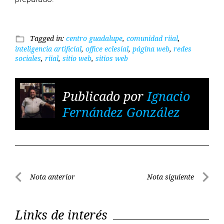
Tagged in:
centro guadalupe
,
comunidad riial
,
folder_open
inteligencia artificial
,
office eclesial
,
página web
,
redes
sociales
,
riial
,
sitio web
,
sitios web
Publicado por
Ignacio
Fernández González
Navegación
Nota anterior
Nota siguiente
de
Nota
Nota
entradas
anterior
siguient
Links de interés