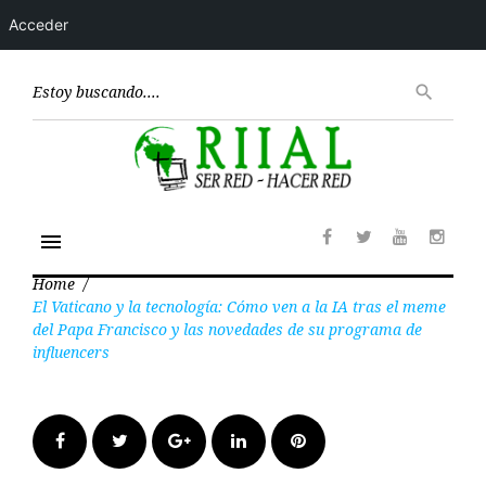
Acceder
Skip
to
Encont
search
content
menu
Facebook
Twitter
Youtube
Insta
Home
/
El Vaticano y la tecnología: Cómo ven a la IA tras el meme
del Papa Francisco y las novedades de su programa de
influencers
Facebook
Twitter
Google+
LinkedIn
Pinterest