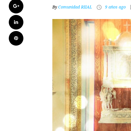
Google+
By
Comunidad RIIAL
9 años ago
access_time
cha
LinkedIn
Pinterest