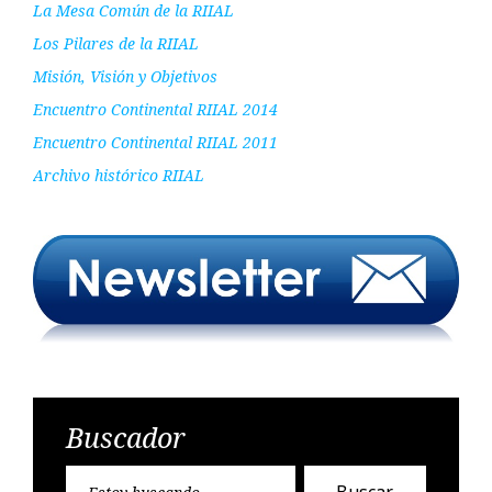
La Mesa Común de la RIIAL
Los Pilares de la RIIAL
Misión, Visión y Objetivos
Encuentro Continental RIIAL 2014
Encuentro Continental RIIAL 2011
Archivo histórico RIIAL
Buscador
Encontr
Buscar