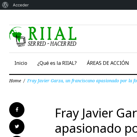
Acerca
Acceder
Skip
de
to
WordPress
content
Inicio
¿Qué es la RIIAL?
ÁREAS DE ACCIÓN
Home
/
Fray Javier Garza, un franciscano apasionado por la fo
Fray Javier Ga
Facebook
apasionado por
Twitter