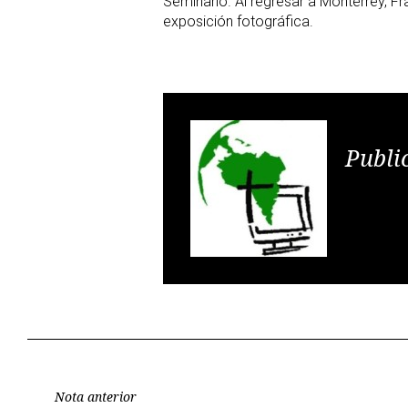
Seminario. Al regresar a Monterrey, Fr
exposición fotográfica.
Publi
Navegación
Nota anterior