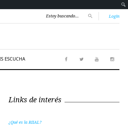
Encontrar:
search
Login
IS ESCUCHA
Facebook
Twitter
Youtube
Instag
Links de interés
¿Qué es la RIIAL?