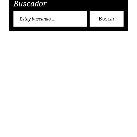
Buscador
Encon
Buscar