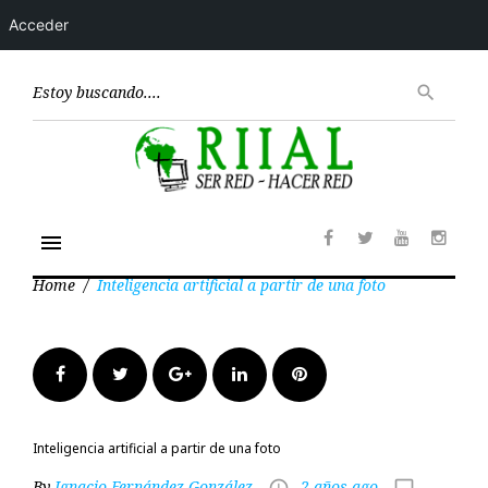
Acceder
Skip
to
Encont
search
content
menu
Facebook
Twitter
Youtube
Insta
Home
/
Inteligencia artificial a partir de una foto
Facebook
Twitter
Google+
LinkedIn
Pinterest
Inteligencia artificial a partir de una foto
By
Ignacio Fernández González
2 años ago