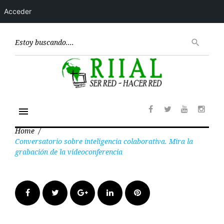
Acceder
Skip
to
Encont
search
content
menu
Facebook
Twitter
Youtube
Insta
Home
/
Conversatorio sobre inteligencia colaborativa. Mira la
grabación de la videoconferencia
Facebook
Twitter
Google+
LinkedIn
Pinterest