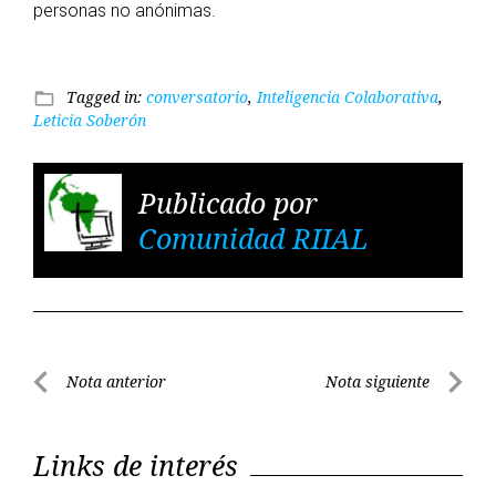
personas no anónimas.
Tagged in:
conversatorio
,
Inteligencia Colaborativa
,
folder_open
Leticia Soberón
Publicado por
Comunidad RIIAL
Navegación
Nota anterior
Nota siguiente
de
Nota
Nota
entradas
anterior
siguient
Links de interés