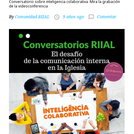
Conversatorio sobre inteligencia colaborativa. Mira la grabación
de la videoconferencia
By
Comunidad RIIAL
9 años ago
Comentar
access_time
chat_bubble_outline