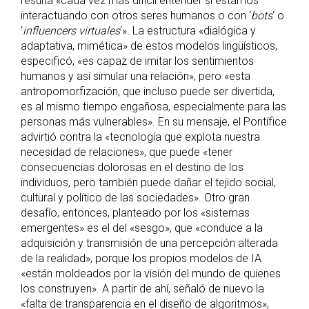
resulta «cada vez más difícil entender si estamos
interactuando con otros seres humanos o con ‘
bots
‘ o
‘
influencers virtuales
‘». La estructura «dialógica y
adaptativa, mimética» de estos modelos lingüísticos,
especificó, «es capaz de imitar los sentimientos
humanos y así simular una relación», pero «esta
antropomorfización, que incluso puede ser divertida,
es al mismo tiempo engañosa, especialmente para las
personas más vulnerables». En su mensaje, el Pontífice
advirtió contra la «tecnología que explota nuestra
necesidad de relaciones», que puede «tener
consecuencias dolorosas en el destino de los
individuos, pero también puede dañar el tejido social,
cultural y político de las sociedades». Otro gran
desafío, entonces, planteado por los «sistemas
emergentes» es el del «sesgo», que «conduce a la
adquisición y transmisión de una percepción alterada
de la realidad», porque los propios modelos de IA
«están moldeados por la visión del mundo de quienes
los construyen». A partir de ahí, señaló de nuevo la
«falta de transparencia en el diseño de algoritmos»,