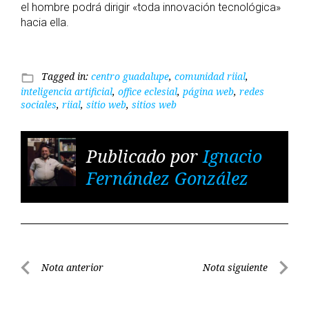
el hombre podrá dirigir «toda innovación tecnológica»
hacia ella.
Tagged in:
centro guadalupe
,
comunidad riial
,
folder_open
inteligencia artificial
,
office eclesial
,
página web
,
redes
sociales
,
riial
,
sitio web
,
sitios web
Publicado por
Ignacio
Fernández González
Navegación
Nota anterior
Nota siguiente
de
Nota
Nota
entradas
anterior
siguient