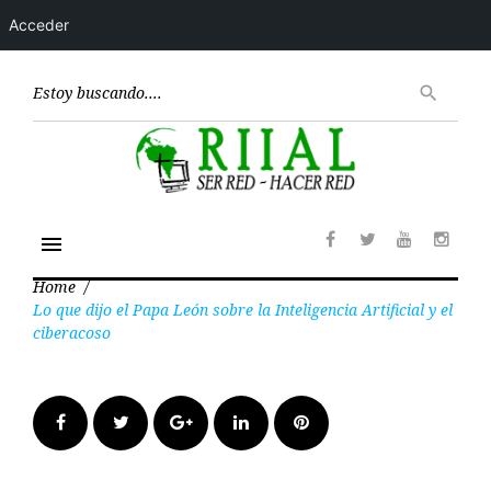
Acceder
Skip
to
Encont
search
content
menu
Facebook
Twitter
Youtube
Insta
Home
/
Lo que dijo el Papa León sobre la Inteligencia Artificial y el
ciberacoso
Facebook
Twitter
Google+
LinkedIn
Pinterest