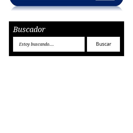
Buscador
Encon
Buscar