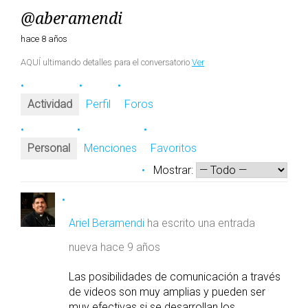
@aberamendi
hace 8 años
AQUÍ ultimando detalles para el conversatorio
Ver
Actividad
Perfil
Foros
Personal
Menciones
Favoritos
Mostrar:
Ariel Beramendi
ha escrito una entrada
nueva
hace 9 años
Las posibilidades de comunicación a través
de videos son muy amplias y pueden ser
muy efectivas si se desarrollan los