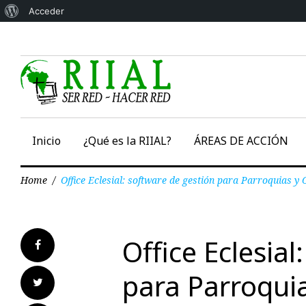
Acerca
Acceder
Skip
de
to
WordPress
content
Inicio
¿Qué es la RIIAL?
ÁREAS DE ACCIÓN
Home
/
Office Eclesial: software de gestión para Parroquias y
Office Eclesial
Facebook
para Parroqui
Twitter