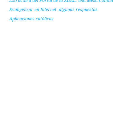
Estructura del Portal de la RIIAL: una Mesa Común
Evangelizar en Internet -algunas respuestas
Aplicaciones católicas