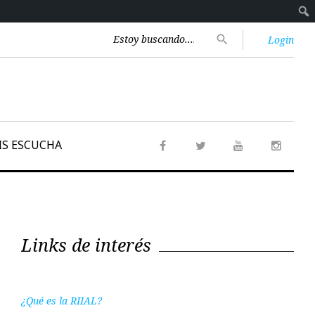
Encontrar:
search
Login
IS ESCUCHA
Facebook
Twitter
Youtube
Instag
Links de interés
¿Qué es la RIIAL?