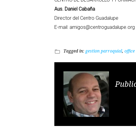
Aus. Daniel Cabaña
Director del Centro Guadalupe
E-mail: amigos@centroguadalupe.org
Tagged in:
gestion parroquial
,
office
folder_open
Publi