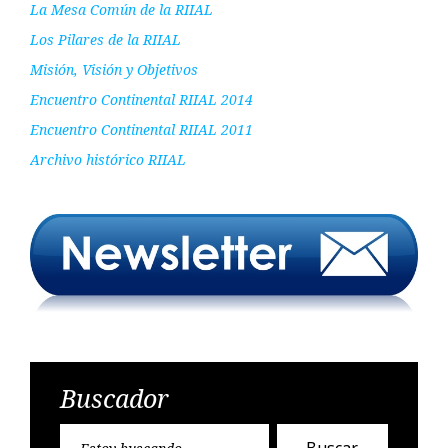
La Mesa Común de la RIIAL
Los Pilares de la RIIAL
Misión, Visión y Objetivos
Encuentro Continental RIIAL 2014
Encuentro Continental RIIAL 2011
Archivo histórico RIIAL
Buscador
Encontr
Buscar