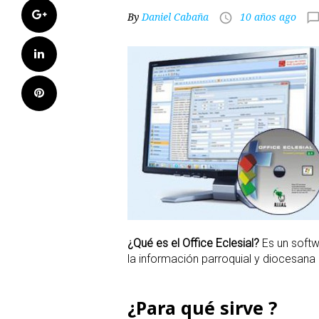
Google+
By
Daniel Cabaña
10 años ago
access_time
chat_bubble_outli
LinkedIn
Pinterest
¿Qué es el Office Eclesial?
Es un softw
la información parroquial y diocesana d
¿Para qué sirve ?