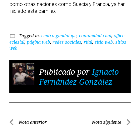
como otras naciones como Suecia y Francia, ya han
iniciado este camino.
Tagged in:
centro guadalupe
,
comunidad riial
,
office
folder_open
eclesial
,
página web
,
redes sociales
,
riial
,
sitio web
,
sitios
web
Publicado por
Ignacio
Fernández González
Navegación
Nota anterior
Nota siguiente
de
Nota
Nota
entradas
anterior
siguient