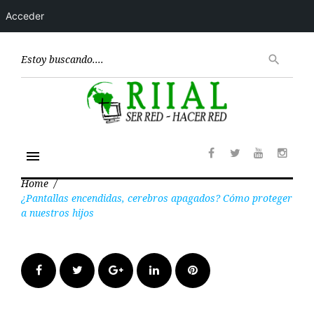
Acceder
Skip
to
Encont
search
content
menu
Facebook
Twitter
Youtube
Insta
Home
/
¿Pantallas encendidas, cerebros apagados? Cómo proteger
a nuestros hijos
Facebook
Twitter
Google+
LinkedIn
Pinterest