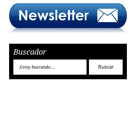
Buscador
Encon
Buscar