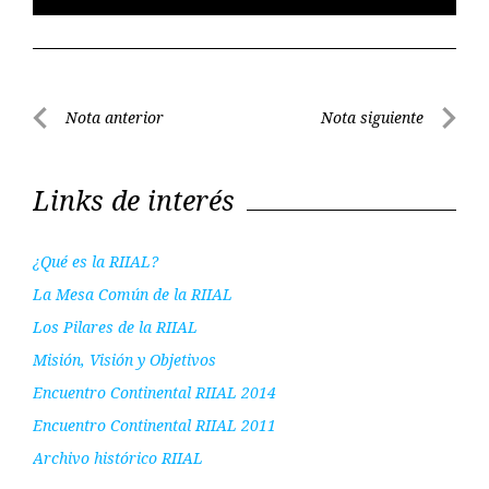
Navegación
Nota anterior
Nota siguiente
de
Nota
Nota
entradas
anterior
siguient
Links de interés
¿Qué es la RIIAL?
La Mesa Común de la RIIAL
Los Pilares de la RIIAL
Misión, Visión y Objetivos
Encuentro Continental RIIAL 2014
Encuentro Continental RIIAL 2011
Archivo histórico RIIAL