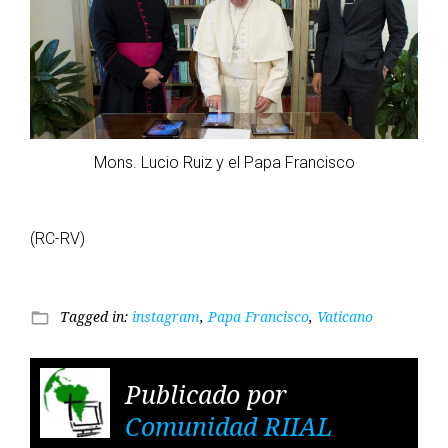
Mons. Lucio Ruiz y el Papa Francisco
(RC-RV)
Tagged in:
instagram
,
Papa Francisco
,
Vaticano
folder_open
Publicado por
Comunidad RIIAL