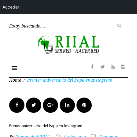
Acceder
Skip
to
Encont
search
content
menu
Facebook
Twitter
Youtube
Insta
Home
/
Primer aniversario del Papa en Instagram
Facebook
Twitter
Google+
LinkedIn
Pinterest
Primer aniversario del Papa en Instagram
By
Comunidad RIIAL
9 años ago
Comentar