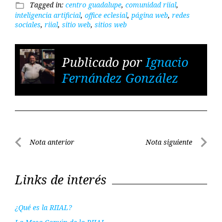
Tagged in:
centro guadalupe
,
comunidad riial
,
folder_open
inteligencia artificial
,
office eclesial
,
página web
,
redes
sociales
,
riial
,
sitio web
,
sitios web
Publicado por
Ignacio
Fernández González
Navegación
Nota anterior
Nota siguiente
de
Nota
Nota
entradas
anterior
siguient
Links de interés
¿Qué es la RIIAL?