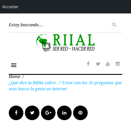
Acceder
Skip
to
Encont
search
content
menu
Facebook
Twitter
Youtube
Insta
Home
/
¿Qué dice la Biblia sobre…? Estas son las 30 preguntas que
más busca la gente en internet
Facebook
Twitter
Google+
LinkedIn
Pinterest