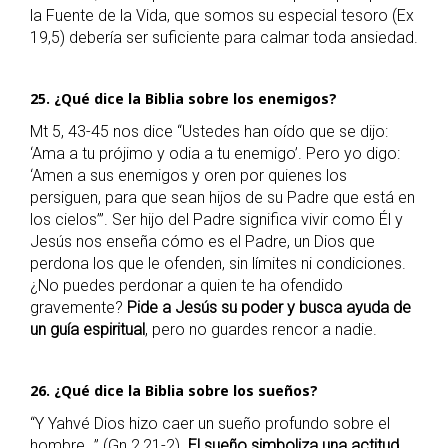
la Fuente de la Vida, que somos su especial tesoro (Ex
19,5) debería ser suficiente para calmar toda ansiedad.
25. ¿Qué dice la Biblia sobre los enemigos?
Mt 5, 43-45 nos dice “Ustedes han oído que se dijo:
‘Ama a tu prójimo y odia a tu enemigo’. Pero yo digo:
‘Amen a sus enemigos y oren por quienes los
persiguen, para que sean hijos de su Padre que está en
los cielos’”. Ser hijo del Padre significa vivir como Él y
Jesús nos enseña cómo es el Padre, un Dios que
perdona los que le ofenden, sin límites ni condiciones.
¿No puedes perdonar a quien te ha ofendido
gravemente?
Pide a Jesús su poder y busca ayuda de
un guía espiritual
, pero no guardes rencor a nadie.
26. ¿Qué dice la Biblia sobre los sueños?
“Y Yahvé Dios hizo caer un sueño profundo sobre el
hombre…” (Gn 2,21-2).
El sueño simboliza una actitud