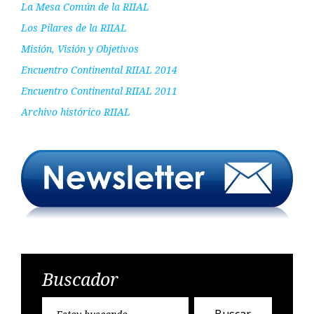
La Mesa Común de la RIIAL
Los Pilares de la RIIAL
Misión, Visión y Objetivos
Encuentro Continental RIIAL 2014
Encuentro Continental RIIAL 2011
Archivo histórico RIIAL
Buscador
Encontr
Buscar