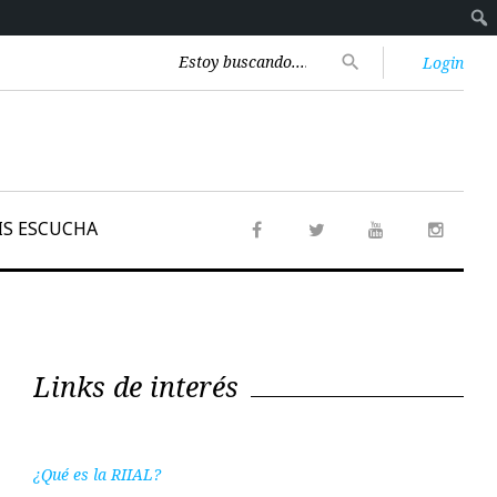
Encontrar:
search
Login
IS ESCUCHA
Facebook
Twitter
Youtube
Instag
Links de interés
¿Qué es la RIIAL?