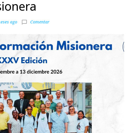
ionera
eses ago
Comentar
chat_bubble_outline