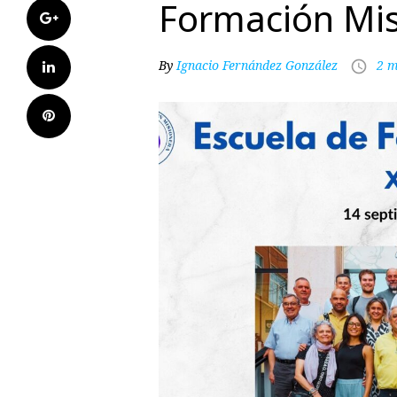
Formación Mis
Google+
By
Ignacio Fernández González
2 m
LinkedIn
access_time
Pinterest