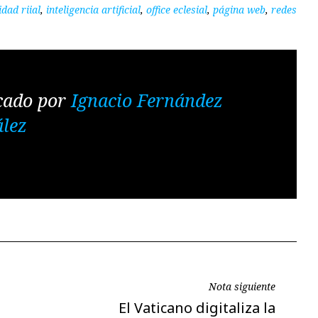
dad riial
,
inteligencia artificial
,
office eclesial
,
página web
,
redes
cado por
Ignacio Fernández
lez
Nota siguiente
Nota
El Vaticano digitaliza la