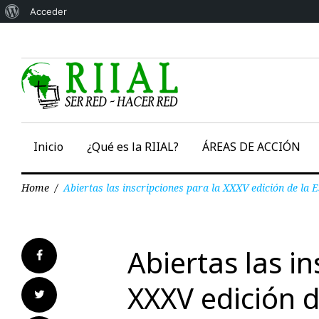
Acerca
Acceder
Skip
de
to
WordPress
content
Inicio
¿Qué es la RIIAL?
ÁREAS DE ACCIÓN
Home
/
Abiertas las inscripciones para la XXXV edición de la
Abiertas las in
Facebook
XXXV edición d
Twitter