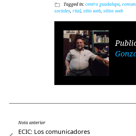
Tagged in:
centro guadalupe
,
comuni
folder_open
sociales
,
riial
,
sitio web
,
sitios web
Publi
Gonzá
Navegación
Nota anterior
Nota
ECIC: Los comunicadores
de