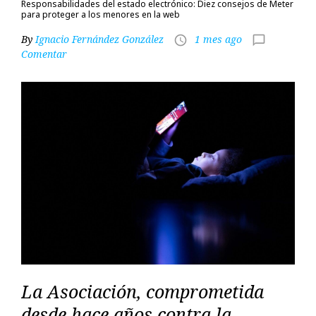
Responsabilidades del estado electrónico: Diez consejos de Meter
para proteger a los menores en la web
By
Ignacio Fernández González
1 mes ago
access_time
chat_bubble_outline
Comentar
La Asociación, comprometida
desde hace años contra la