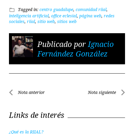
Tagged in:
centro guadalupe
,
comunidad riial
,
folder_open
inteligencia artificial
,
office eclesial
,
página web
,
redes
sociales
,
riial
,
sitio web
,
sitios web
Publicado por
Ignacio
Fernández González
Navegación
Nota anterior
Nota siguiente
de
Nota
Nota
entradas
anterior
siguient
Links de interés
¿Qué es la RIIAL?