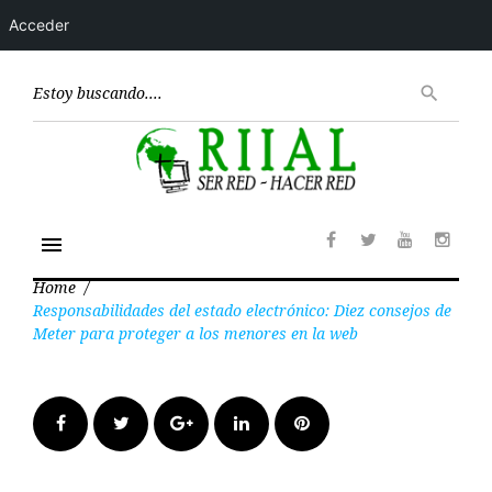
Acceder
Skip
to
Encont
search
content
menu
Facebook
Twitter
Youtube
Insta
Home
/
Responsabilidades del estado electrónico: Diez consejos de
Meter para proteger a los menores en la web
Facebook
Twitter
Google+
LinkedIn
Pinterest