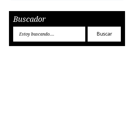
Buscador
Encon
Buscar