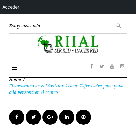
Acceder
Skip
to
Encont
search
content
menu
Facebook
Twitter
Youtube
Insta
Home
/
El encuentro en el Movistar Arena: Tejer redes para poner
a la persona en el centro
Facebook
Twitter
Google+
LinkedIn
Pinterest