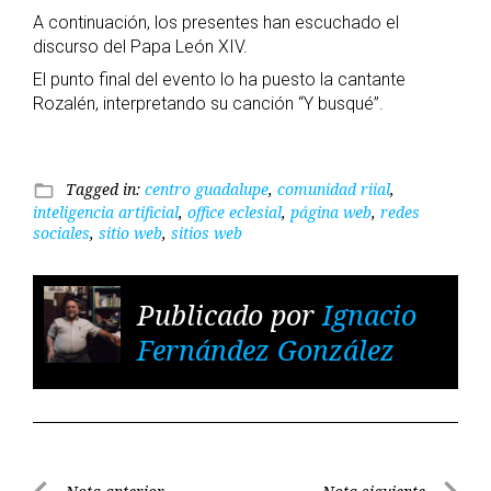
A continuación, los presentes han escuchado el
discurso del Papa León XIV.
El punto final del evento lo ha puesto la cantante
Rozalén, interpretando su canción “Y busqué”.
Tagged in:
centro guadalupe
,
comunidad riial
,
folder_open
inteligencia artificial
,
office eclesial
,
página web
,
redes
sociales
,
sitio web
,
sitios web
Publicado por
Ignacio
Fernández González