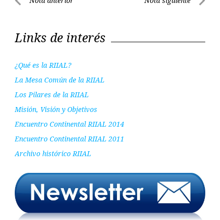
Navegación
Nota anterior
Nota siguiente
de
Nota
Nota
entradas
anterior
siguient
Links de interés
¿Qué es la RIIAL?
La Mesa Común de la RIIAL
Los Pilares de la RIIAL
Misión, Visión y Objetivos
Encuentro Continental RIIAL 2014
Encuentro Continental RIIAL 2011
Archivo histórico RIIAL