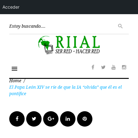
Acceder
Skip
to
Encont
search
content
menu
Facebook
Twitter
Youtube
Insta
Home
/
El Papa León XIV se ríe de que la IA “olvida” que él es el
pontífice
Facebook
Twitter
Google+
LinkedIn
Pinterest