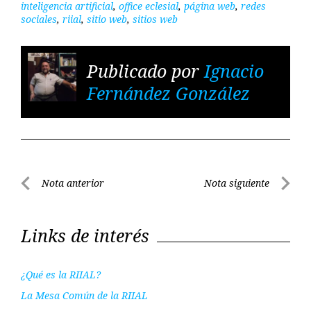
inteligencia artificial
,
office eclesial
,
página web
,
redes
sociales
,
riial
,
sitio web
,
sitios web
Publicado por
Ignacio
Fernández González
Navegación
Nota anterior
Nota siguiente
de
Nota
Nota
entradas
anterior
siguient
Links de interés
¿Qué es la RIIAL?
La Mesa Común de la RIIAL