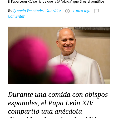
El Papa León XIV se ríe de que la IA “olvida” que él es el pontífice
By
Ignacio Fernández González
1 mes ago
access_time
chat_bubble_outline
Comentar
Durante una comida con obispos
españoles, el Papa León XIV
compartió una anécdota