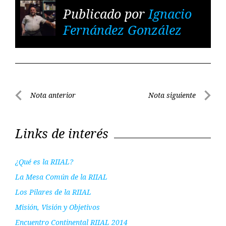
Publicado por
Ignacio
Fernández González
Navegación
Nota anterior
Nota siguiente
de
Nota
Nota
entradas
anterior
siguient
Links de interés
¿Qué es la RIIAL?
La Mesa Común de la RIIAL
Los Pilares de la RIIAL
Misión, Visión y Objetivos
Encuentro Continental RIIAL 2014