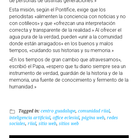
de personas de distintas generaciones.»
Esta misión, según el Pontífice, exige que los
periodistas «alimenten la conciencia con noticias y no
con cotilleos» y que «ofrezcan una interpretación
correcta y transparente de la realidad.» Al ofrecer el
agua pura de la verdad, pueden «unir a la comunidad
donde están arraigados» en los buenos y malos
tiempos, «cuidando sus historias y su memoria.»
«En los tiempos de gran cambio que atravesamos»,
escribió el Papa, «espero que tu diario siempre sea un
instrumento de verdad, guardián de la historia y de la
memoria, una fuente de conocimiento y fermento de la
humanidad.»
Tagged in:
centro guadalupe
,
comunidad riial
,
folder_open
inteligencia artificial
,
office eclesial
,
página web
,
redes
sociales
,
riial
,
sitio web
,
sitios web