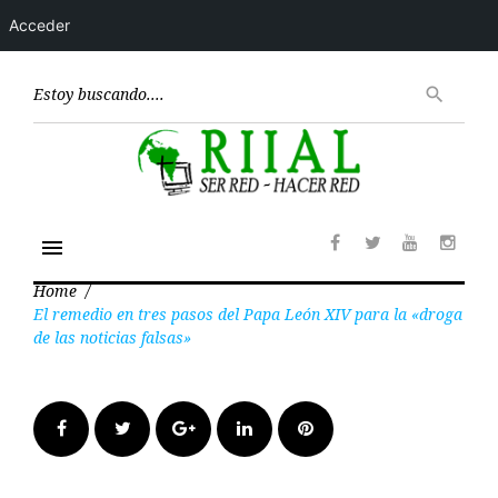
Acceder
Skip
to
Encont
search
content
menu
Facebook
Twitter
Youtube
Insta
Home
/
El remedio en tres pasos del Papa León XIV para la «droga
de las noticias falsas»
Facebook
Twitter
Google+
LinkedIn
Pinterest