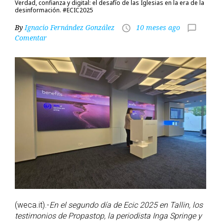
Verdad, confianza y digital: el desafío de las Iglesias en la era de la
desinformación. #ECIC2025
By
Ignacio Fernández González
10 meses ago
access_time
chat_bubble_outline
Comentar
(weca.it).-
En el segundo día de Ecic 2025 en Tallin, los
testimonios de Propastop, la periodista Inga Springe y