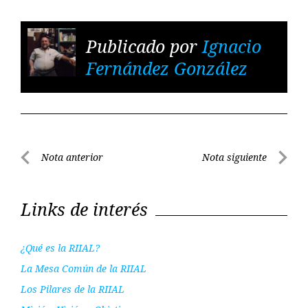
Publicado por
Ignacio
Fernández González
Navegación
Nota anterior
Nota siguiente
de
Nota
Nota
entradas
anterior
siguient
Links de interés
¿Qué es la RIIAL?
La Mesa Común de la RIIAL
Los Pilares de la RIIAL