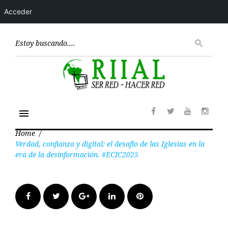
Acceder
Skip
to
Encont
search
content
menu
Facebook
Twitter
Youtube
Insta
Home
/
Verdad, confianza y digital: el desafío de las Iglesias en la
era de la desinformación. #ECIC2025
Facebook
Twitter
Google+
LinkedIn
Pinterest