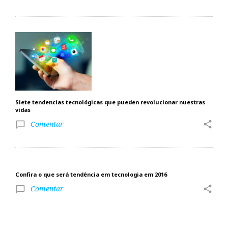
Siete tendencias tecnológicas que pueden revolucionar nuestras
vidas
Comentar
share
chat_bubble_outline
Confira o que será tendência em tecnologia em 2016
Comentar
share
chat_bubble_outline