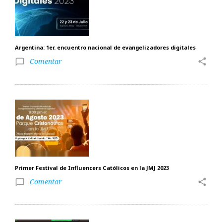
Argentina: 1er. encuentro nacional de evangelizadores digitales
Comentar
share
chat_bubble_outline
Primer Festival de Influencers Católicos en la JMJ 2023
Comentar
share
chat_bubble_outline