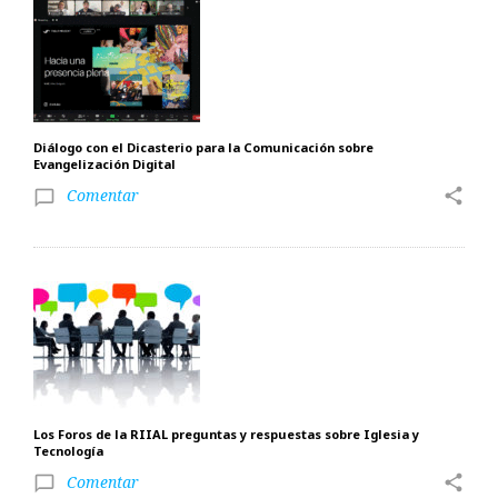
Diálogo con el Dicasterio para la Comunicación sobre
Evangelización Digital
Comentar
share
chat_bubble_outline
Los Foros de la RIIAL preguntas y respuestas sobre Iglesia y
Tecnología
Comentar
share
chat_bubble_outline