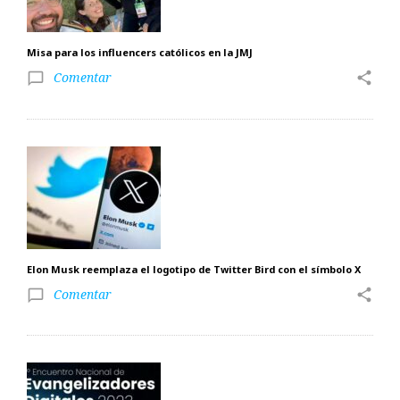
Misa para los influencers católicos en la JMJ
Comentar
share
chat_bubble_outline
Elon Musk reemplaza el logotipo de Twitter Bird con el símbolo X
Comentar
share
chat_bubble_outline